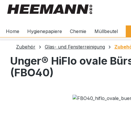
springen
Zur Hauptnavigation springen
Home
Hygienepapiere
Chemie
Müllbeutel
Zubehör
Glas- und Fensterreinigung
Zubeh
Unger® HiFlo ovale Bür
(FBO40)
Bildergalerie überspringen