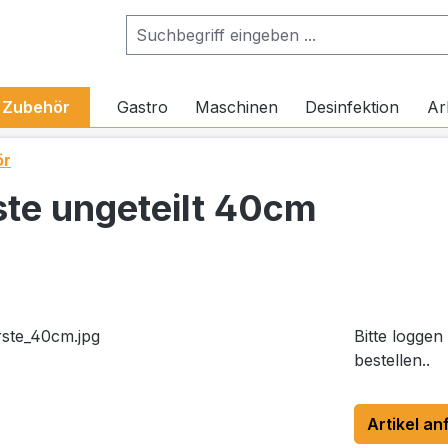
Zubehör
Gastro
Maschinen
Desinfektion
Ar
ör
ste ungeteilt 40cm
Bitte loggen
bestellen..
Artikel an