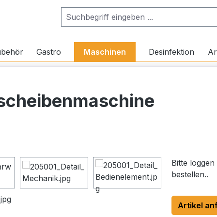
ubehör
Gastro
Maschinen
Desinfektion
Ar
nscheibenmaschine
Bitte loggen
bestellen..
Artikel an