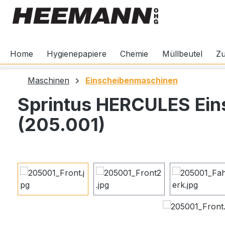
springen
Zur Hauptnavigation springen
Home
Hygienepapiere
Chemie
Müllbeutel
Z
Maschinen
Einscheibenmaschinen
Sprintus HERCULES Ei
(205.001)
Bildergalerie überspringen