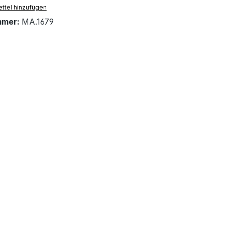
ttel hinzufügen
mmer:
MA.1679