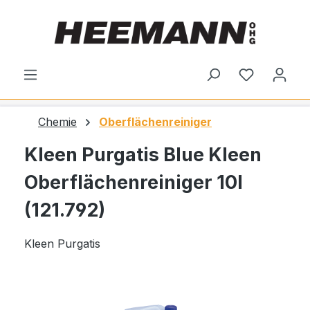
alt springen
Du hast 0
Chemie
Oberflächenreiniger
Kleen Purgatis Blue Kleen
Oberflächenreiniger 10l
(121.792)
Kleen Purgatis
Bildergalerie überspringen