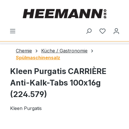
alt springen
Du hast 0
Chemie
Küche / Gastronomie
Spülmaschinensalz
Kleen Purgatis CARRIÈRE
Anti-Kalk-Tabs 100x16g
(224.579)
Kleen Purgatis
Bildergalerie überspringen